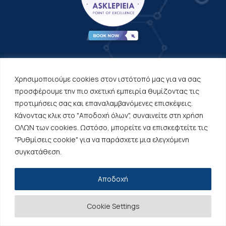
ΧΡΗΣΙΜΑ LINKS
Χρησιμοποιούμε cookies στον ιστότοπό μας για να σας
ΑΡΧΙΚΗ
προσφέρουμε την πιο σχετική εμπειρία θυμίζοντας τις
προτιμήσεις σας και επαναλαμβανόμενες επισκέψεις.
ΥΠΗΡΕΣΙΕΣ
Κάνοντας κλικ στο "Αποδοχή όλων", συναινείτε στη χρήση
Η ΟΜΑΔΑ ΜΑΣ
ΟΛΩΝ των cookies. Ωστόσο, μπορείτε να επισκεφτείτε τις
ΤΟ ΙΑΤΡΕΙΟ
"Ρυθμίσεις cookie" για να παράσχετε μια ελεγχόμενη
συγκατάθεση.
Περισσότερα
ONLINE ΡΑΝΤΕΒΟΥ
ΑΡΘΡΑ
Αποδοχή
ΕΠΙΚΟΙΝΩΝΙΑ
Cookie Settings