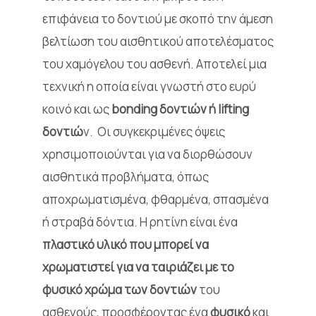
επιφάνεια το δοντιού με σκοπό την άμεση
βελτίωση του αισθητικού αποτελέσματος
του χαμόγελου του ασθενή. Αποτελεί μια
τεχνική η οποία είναι γνωστή στο ευρύ
κοινό και ως
bonding δοντιών ή lifting
δοντιώ
ν. Οι συγκεκριμένες όψεις
χρησιμοποιούνται για να διορθώσουν
αισθητικά προβλήματα, όπως
αποχρωματισμένα, φθαρμένα, σπασμένα
ή στραβά δόντια. Η ρητίνη είναι ένα
πλαστικό υλικό που μπορεί να
χρωματιστεί για να ταιριάζει με το
φυσικό χρώμα των δοντιών
του
ασθενούς, προσφέροντας ένα
φυσικό
και