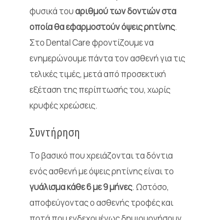
φυσικά του
αριθμού των δοντιών στα
οποία θα εφαρμοστούν όψεις ρητίνης
.
Στο Dental Care φροντίζουμε να
ενημερώνουμε πάντα τον ασθενή για τις
τελικές τιμές, μετά από προσεκτική
εξέταση της περίπτωσής του, χωρίς
κρυφές χρεώσεις.
Συντήρηση
Το βασικό που χρειάζονται τα δόντια
ενός ασθενή με όψεις ρητίνης είναι το
γυάλισμα κάθε 6 με 9 μήνες
. Ωστόσο,
αποφεύγοντας ο ασθενής τροφές και
ποτά που ενδεχομένως δημιουργήσουν