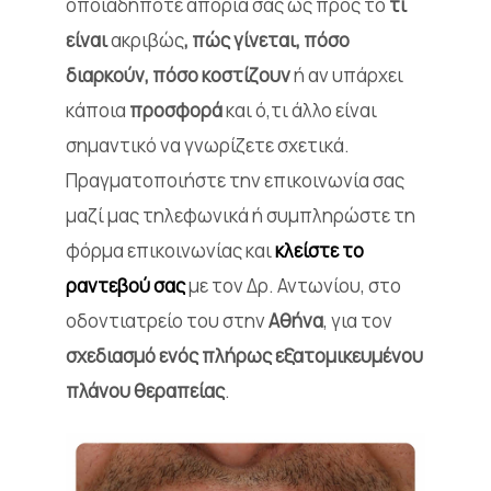
οποιαδήποτε απορία σας ως προς το
τι
είναι
ακριβώς
, πώς γίνεται, πόσο
διαρκούν, πόσο κοστίζουν
ή αν υπάρχει
κάποια
προσφορά
και ό,τι άλλο είναι
σημαντικό να γνωρίζετε σχετικά.
Πραγματοποιήστε την επικοινωνία σας
μαζί μας τηλεφωνικά ή συμπληρώστε τη
φόρμα επικοινωνίας και
κλείστε το
ραντεβού σας
με τον Δρ. Αντωνίου, στο
οδοντιατρείο του στην
Αθήνα
, για τον
σχεδιασμό ενός πλήρως εξατομικευμένου
πλάνου θεραπείας
.