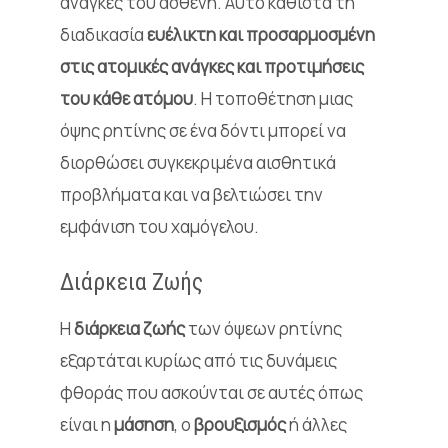
ανάγκες του ασθενή. Αυτό καθιστά τη
διαδικασία
ευέλικτη και προσαρμοσμένη
στις ατομικές ανάγκες και προτιμήσεις
του κάθε ατόμου
. Η τοποθέτηση μιας
όψης ρητίνης σε ένα δόντι μπορεί να
διορθώσει συγκεκριμένα αισθητικά
προβλήματα και να βελτιώσει την
εμφάνιση του χαμόγελου.
Διάρκεια Ζωής
Η
διάρκεια ζωής
των όψεων ρητίνης
εξαρτάται κυρίως από τις δυνάμεις
φθοράς που ασκούνται σε αυτές όπως
είναι η
μάσηση
, ο
βρουξισμός
ή άλλες