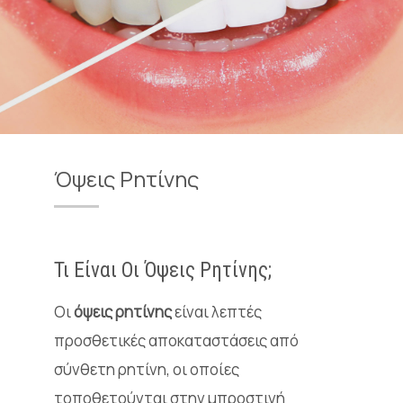
Όψεις Ρητίνης
Τι
Ε
ίναι Οι
Ό
ψεις
Ρ
ητίνης;
Οι
όψεις ρητίνης
είναι λεπτές
προσθετικές αποκαταστάσεις από
σύνθετη ρητίνη, οι οποίες
τοποθετούνται στην μπροστινή