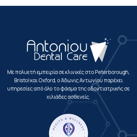
χρειάστηκε, είμαστε απόλυτα ικανοποιημένοι. 
Το ιατρείο είναι σύγχρονο και πεντακάθαρο. Η 
Ελίζα μας υποδέχεται με χαμόγελο και είναι 
πάντα πρόθυμη και εξυπηρετική. Η οργάνωσή 
τους είναι υποδειγματική και το μήνυμα 
υπενθύμισης που λαμβάνουμε για τα ραντεβού 
μάς λύνει τα χέρια. Τον προτείνουμε 
ανεπιφύλακτα!
Με πολυετή εμπειρία σε κλινικές στο Peterborough,
Bristol και Oxford, ο Άδωνις Αντωνίου παρέχει
υπηρεσίες από όλο το φάσμα της οδοντιατρικής σε
χιλιάδες ασθενείς.