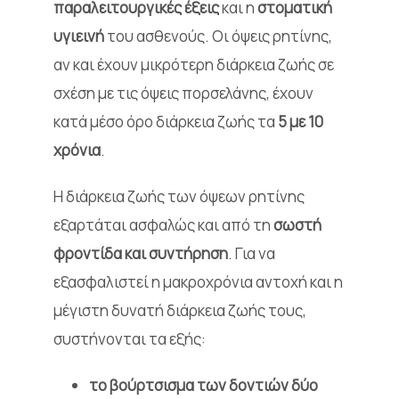
παραλειτουργικές έξεις
και η
στοματική
υγιεινή
του ασθενούς. Οι όψεις ρητίνης,
αν και έχουν μικρότερη διάρκεια ζωής σε
σχέση με τις όψεις πορσελάνης, έχουν
κατά μέσο όρο διάρκεια ζωής τα
5 με 10
χρόνια
.
Η διάρκεια ζωής των όψεων ρητίνης
εξαρτάται ασφαλώς και από τη
σωστή
φροντίδα και συντήρηση
. Για να
εξασφαλιστεί η μακροχρόνια αντοχή και η
μέγιστη δυνατή διάρκεια ζωής τους,
συστήνονται τα εξής:
το βούρτσισμα των δοντιών δύο