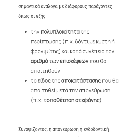
σημαντικά ανάλογα με διάφορους παράγοντες
όπως οι εξής:
την
πολυπλοκότητα
της
περίπτωσης (π.χ. δόντι με κύστη ή
φρονιμίτης) και κατά συνέπεια τον
αριθμό
των
επισκέψεων
που θα
απαιτηθούν
το
είδος
της
αποκατάστασης
που θα
απαιτηθεί μετά την απονεύρωση
(π.χ.
τοποθέτηση στεφάνης
)
Συνοψίζοντας, η απονεύρωση ή ενδοδοντική