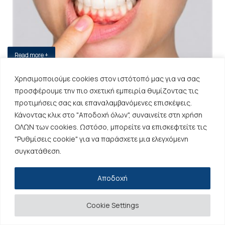
Read more +
Χρησιμοποιούμε cookies στον ιστότοπό μας για να σας
προσφέρουμε την πιο σχετική εμπειρία θυμίζοντας τις
ς
9 Ιανουαρίου 2025 By Antoniou Dental Care in
Γενική Οδοντιατρική
,
προτιμήσεις σας και επαναλαμβανόμενες επισκέψεις.
Υπηρεσίες
Κάνοντας κλικ στο "Αποδοχή όλων", συναινείτε στη χρήση
ΟΛΩΝ των cookies. Ωστόσο, μπορείτε να επισκεφτείτε τις
Εξαγωγή Δοντιού: Διαδικασία, Ανάρρωση και Τι να
"Ρυθμίσεις cookie" για να παράσχετε μια ελεγχόμενη
Προσέξετε
συγκατάθεση.
Περισσότερα
Αποδοχή
Εμπειρίες ασθενών
Cookie Settings