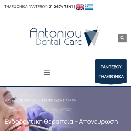
ΤΗΛΕΦΩΝΙΚΑ ΡΑΝΤΕΒΟΥ:
21 0674 7341 |
ΡΑΝΤΕΒΟΥ
ΤΗΛΕΦΩΝΙΚΑ
HOME
ΥΠΗΡΕΣΊΕΣ
ΓΕΝΙΚΉ ΟΔΟΝΤΙΑΤΡΙΚΉ
ΕΝΔΟΔΟΝΤΙΚΉ ΘΕΡΑΠΕΊΑ – ΑΠΟΝΕΎΡΩΣΗ
Ενδοδοντική θεραπεία – Απονεύρωση