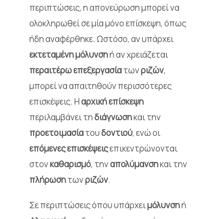
περιπτώσεις, η απονεύρωση μπορεί να
ολοκληρωθεί σε μία μόνο επίσκεψη, όπως
ήδη αναφέρθηκε. Ωστόσο, αν υπάρχει
εκτεταμένη μόλυνση
ή αν χρειάζεται
περαιτέρω επεξεργασία
των
ριζών
,
μπορεί να απαιτηθούν περισσότερες
επισκέψεις. Η
αρχική επίσκεψη
περιλαμβάνει τη
διάγνωση
και την
προετοιμασία
του
δοντιού
, ενώ οι
επόμενες επισκέψεις
επικεντρώνονται
στον
καθαρισμό
, την
απολύμανση
και την
πλήρωση
των
ριζών
.
Σε περιπτώσεις όπου υπάρχει
μόλυνση
ή