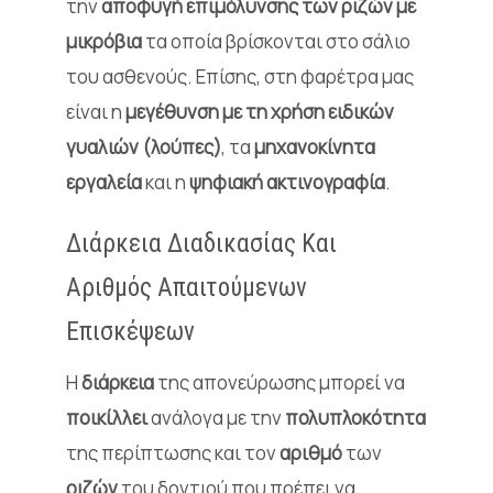
την
αποφυγή επιμόλυνσης των ριζών με
μικρόβια
τα οποία βρίσκονται στο σάλιο
του ασθενούς. Επίσης, στη φαρέτρα μας
είναι η
μεγέθυνση με τη χρήση ειδικών
γυαλιών (λούπες)
, τα
μηχανοκίνητα
εργαλεία
και η
ψηφιακή ακτινογραφία
.
Διάρκεια Διαδικασίας Και
Αριθμός Απαιτούμενων
Επισκέψεων
Η
διάρκεια
της απονεύρωσης μπορεί να
ποικίλλει
ανάλογα με την
πολυπλοκότητα
της περίπτωσης και τον
αριθμό
των
ριζών
του δοντιού που πρέπει να