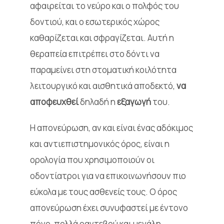
αφαιρείται το νεύρο και ο πολφός του
δοντιού, και ο εσωτερικός χώρος
καθαρίζεται και σφραγίζεται. Αυτή η
θεραπεία επιτρέπει στο δόντι να
παραμείνει στη στοματική κοιλότητα
λειτουργικό και αισθητικά αποδεκτό,
να
αποφευχθεί
δηλαδή η
εξαγωγή
του.
Η απονεύρωση, αν και είναι ένας αδόκιμος
και αντιεπιστημονικός όρος, είναι η
ορολογία που χρησιμοποιούν οι
οδοντίατροι για να επικοινωνήσουν πιο
εύκολα με τους ασθενείς τους. Ο όρος
απονεύρωση έχει συνυφαστεί με έντονο
πόνο, πολλά ραντεβού και μεγάλη