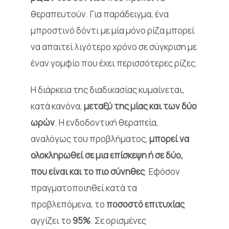
θεραπευτούν. Για παράδειγμα, ένα
μπροστινό δόντι με μία μόνο ρίζα μπορεί
να απαιτεί λιγότερο χρόνο σε σύγκριση με
έναν γομφίο που έχει περισσότερες ρίζες.
Η διάρκεια της διαδικασίας κυμαίνεται,
κατά κανόνα,
μεταξύ της μίας και των δύο
ωρών
. ​Η ενδοδοντική θεραπεία,
αναλόγως του προβλήματος,
μπορεί να
ολοκληρωθεί σε μια επίσκεψη ή σε δύο,
που είναι και το πιο σύνηθες
. Εφόσον
πραγματοποιηθεί κατά τα
προβλεπόμενα, το
ποσοστό επιτυχίας
αγγίζει το
95%
. Σε ορισμένες