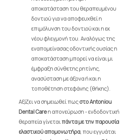
αποκατάσταση του θεραπευμένου
δοντιού για να αποφευχθεί η
επιμόλυνση του δοντιού και η εκ
νέου φλεγμονή του. Αναλόγως της
εναπομείνασας οδοντικής ουσίας η
αποκατάσταση μπορεί να είναι μι
έμφραξη σύνθετης ρητίνης,
ανασύσταση με άξονα ή και η
τοποθέτηση στεφάνης (θήκης).
Αξίζει να σημειωθεί πως
στο Antoniou
Dental Care
η απονεύρωση - ενδοδοντική
θεραπεία γίνεται
πάντα με την παρουσία
ελαστικού απομονωτήρα
, που εγγυάται