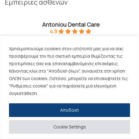
Εμπειρίες ασθενών
Antoniou Dental Care
4.9
Με βάση 127 κριτικές
powered by
G
o
o
g
l
e
Χρησιμοποιούμε cookies στον ιστότοπό μας για να σας
αξιολογήστε μας στο
προσφέρουμε την πιο σχετική εμπειρία θυμίζοντας τις
προτιμήσεις σας και επαναλαμβανόμενες επισκέψεις.
Κάνοντας κλικ στο "Αποδοχή όλων", συναινείτε στη χρήση
Νέλλη Κοντάκου
ΟΛΩΝ των cookies. Ωστόσο, μπορείτε να επισκεφτείτε τις
2 months ago
"Ρυθμίσεις cookie" για να παράσχετε μια ελεγχόμενη
συγκατάθεση.
Περισσότερα
Επισκέπτομαι τον Αντωνίου Άδωνι εδώ και 5 
Ο
η 
χρόνια και με κέρδισε από την πρώτη στιγμή με 
ό
Αποδοχή
τον επαγγελματισμό και την ευγένειά του. Είναι 
ένας επιστήμονας που αποπνέει εμπιστοσύνη 
και ασφάλεια, γι’ αυτό και έγινε πλέον ο 
Cookie Settings
οικογενειακός μας οδοντίατρος. Από απλούς 