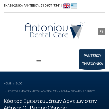
ΤΗΛΕΦΩΝΙΚΑ ΡΑΝΤΕΒΟΥ:
21 0674 7341 |
ΡΑΝΤΕΒΟΥ
ΤΗΛΕΦΩΝΙΚΑ
HOME
BLOG
ΚΌΣΤΟΣ ΕΜΦΥΤΕΥΜΆΤΩΝ ΔΟΝΤΙΏΝ ΣΤΗΝ ΑΘΉΝΑ: Ο ΠΛΉΡΗΣ ΟΔΗΓΌΣ
Κόστος Εμφυτευμάτων Δοντιών στην
Αθήνα: Ο Πλήρης Οδηγός