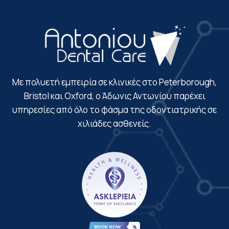
πάντα πρόθυμη και εξυπηρετική. Η οργάνωσή 
τους είναι υποδειγματική και το μήνυμα 
υπενθύμισης που λαμβάνουμε για τα ραντεβού 
μάς λύνει τα χέρια. Τον προτείνουμε 
ανεπιφύλακτα!
Με πολυετή εμπειρία σε κλινικές στο Peterborough,
Bristol και Oxford, ο Άδωνις Αντωνίου παρέχει
υπηρεσίες από όλο το φάσμα της οδοντιατρικής σε
χιλιάδες ασθενείς.