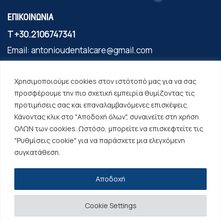
ΕΠΙΚΟΙΝΩΝΙΑ
T
+30.2106747341
Email:
antonioudentalcare@gmail.com
Διεύθυνση:
Λ. Μεσογείων 213-215,
Τ.Κ.
11525 – Αθήνα
Χρησιμοποιούμε cookies στον ιστότοπό μας για να σας
(Πλησίον στάσης Μετρό "Εθνική Άμυνα")
προσφέρουμε την πιο σχετική εμπειρία θυμίζοντας τις
προτιμήσεις σας και επαναλαμβανόμενες επισκέψεις.
Δείτε το χάρτη
Κάνοντας κλικ στο "Αποδοχή όλων", συναινείτε στη χρήση
ΟΛΩΝ των cookies. Ωστόσο, μπορείτε να επισκεφτείτε τις
"Ρυθμίσεις cookie" για να παράσχετε μια ελεγχόμενη
συγκατάθεση.
Περισσότερα
Αποδοχή
Copyright © 2022 | Powered & Developed by
NETFOCUS
Cookie Settings