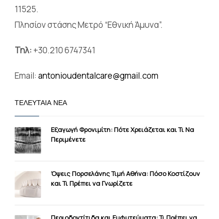
11525.
Πλησίον στάσης Μετρό “Εθνική Άμυνα”.
Τηλ:
+30.210 6747341
Email:
antonioudentalcare@gmail.com
ΤΕΛΕΥΤΑΊΑ ΝΈΑ
Εξαγωγή Φρονιμίτη: Πότε Χρειάζεται και Τι Να
Περιμένετε
Όψεις Πορσελάνης Τιμή Αθήνα: Πόσο Κοστίζουν
και Τι Πρέπει να Γνωρίζετε
Περιοδοντίτιδα και Εμφυτεύματα: Τι Πρέπει να